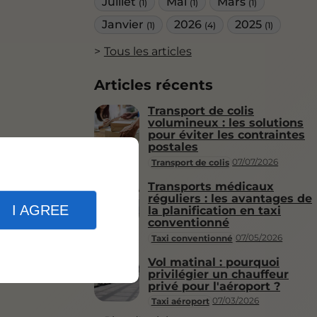
Juillet
Mai
Mars
(1)
(1)
(1)
Janvier
2026
2025
(1)
(4)
(1)
Tous les articles
Articles récents
Transport de colis
volumineux : les solutions
pour éviter les contraintes
postales
07/07/2026
Transport de colis
Transports médicaux
réguliers : les avantages de
I AGREE
la planification en taxi
conventionné
07/05/2026
Taxi conventionné
Vol matinal : pourquoi
privilégier un chauffeur
privé pour l'aéroport ?
07/03/2026
Taxi aéroport