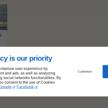
6
cy is our priority
s
 improve user experience by
Customize
nt and ads, as well as analyzing
ng social networks functionalities. By
you consent to the use of Cookies
Google
Facebook
.