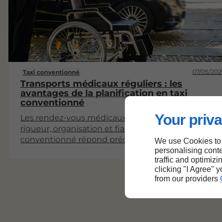
07/05/202
Taxi conventionné
Transports médicaux réguliers : les
avantages de la planification en taxi
conventionné
Your priva
Les rendez-vous médicaux réguliers demandent
rigueur, organisation et fiabilité. Le taxi
conventionné répond précisément à ces exigence
We use Cookies to
en offrant un transport adapté, ponctuel et pris en
personalising conte
traffic and optimizi
charge par l’Assurance Maladie sous conditions. En
clicking "I Agree" 
planifiant vos trajets à l’avance, vous évitez les
from our providers
imprévus et gagnez en sérénité. Chauffeurs
formés, confort du véhicule et respect des horaires
font du taxi conventionné un véritable partenaire
de votre parcours de soins.