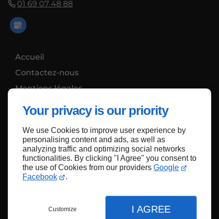
01 69 07 48 88
Accueil
Contactez-nous
Mentions légales
Plan du site
Your privacy is our priority
We use Cookies to improve user experience by
personalising content and ads, as well as
Haut de page
analyzing traffic and optimizing social networks
functionalities. By clicking "I Agree" you consent to
the use of Cookies from our providers
Google
Facebook
.
I AGREE
Customize