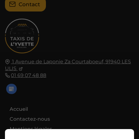
Contact
1 Avenue de Laponie Za Courtaboeuf,
91940
LES
ULIS
01 69 07 48 88
Accueil
Contactez-nous
Mentions légales
Plan du site